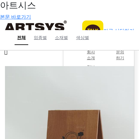
아트시스
본문 바로가기
지금 상담하기
전체
업종별
소재별
색상별
회사소개
커뮤니티
메
회사
문의
뉴
소개
하기
버
정보
튼
쇼핑
몰
사업
자용
B2B몰
인스
타그
램
개인정보 취급방침