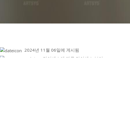
2024년 11월 06일에 게시됨
Artsys 라이센스에 따른 라이센스 부여
제목
소리화
내용
우리동
소재
상품 소개
소리화
세련된
아, 